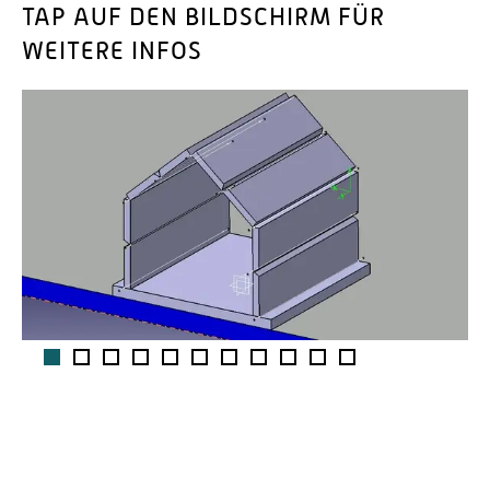
TAP AUF DEN BILDSCHIRM FÜR
WEITERE INFOS
1
2
3
4
5
6
7
8
9
10
11