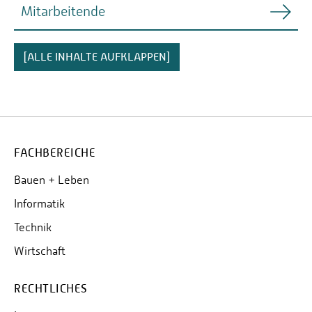
Mitarbeitende
Myriam Gräser-Lang
[ALLE INHALTE AUFKLAPPEN]
Luisa Jager
Bernhard Grüger
leitung-dezernat3(at)hochschule-trier.de
FACHBEREICHE
Bauen + Leben
Informatik
Technik
Wirtschaft
RECHTLICHES