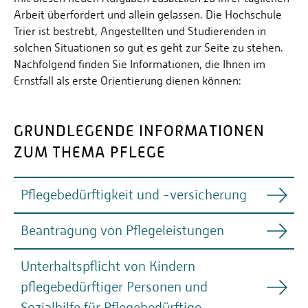
Arbeit überfordert und allein gelassen. Die Hochschule
Trier ist bestrebt, Angestellten und Studierenden in
solchen Situationen so gut es geht zur Seite zu stehen.
Nachfolgend finden Sie Informationen, die Ihnen im
Ernstfall als erste Orientierung dienen können:
GRUNDLEGENDE INFORMATIONEN
ZUM THEMA PFLEGE
Pflegebedürftigkeit und -versicherung
Beantragung von Pflegeleistungen
Als „pflegebedürftig“ definiert man nach §14 SGB XI
Menschen, die
:
Unterhaltspflicht von Kindern
• wegen körperlichen, geistigen oder seelischen
1. Setzen Sie sich mit Ihrer Krankenkasse in
Krankheiten oder Behinderungen
pflegebedürftiger Personen und
Verbindung
. Die Pflegekasse ist Teil Ihrer
• für die gewöhnlichen oder regelmäßig
Krankenkasse. Um den Antrag im Namen Ihres
Sozialhilfe für Pflegebedürftige