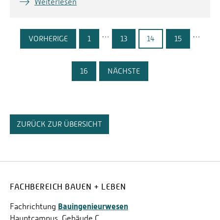
Weiterlesen
…
…
VORHERIGE
1
13
14
15
16
NÄCHSTE
ZURÜCK ZUR ÜBERSICHT
FACHBEREICH BAUEN + LEBEN
Bauingenieurwesen
Fachrichtung
Hauptcampus, Gebäude C