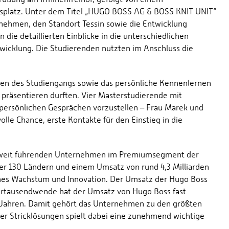
lusplatz. Unter dem Titel „HUGO BOSS AG & BOSS KNIT UNIT“
nehmen, den Standort Tessin sowie die Entwicklung
die detaillierten Einblicke in die unterschiedlichen
ntwicklung. Die Studierenden nutzten im Anschluss die
ten des Studiengangs sowie das persönliche Kennenlernen
n präsentieren durften. Vier Masterstudierende mit
 persönlichen Gesprächen vorzustellen – Frau Marek und
lle Chance, erste Kontakte für den Einstieg in die
ltweit führenden Unternehmen im Premiumsegment der
ber 130 Ländern und einem Umsatz von rund 4,3 Milliarden
ches Wachstum und Innovation. Der Umsatz der Hugo Boss
Jahrtausendwende hat der Umsatz von Hugo Boss fast
 4 Jahren. Damit gehört das Unternehmen zu den größten
er Stricklösungen spielt dabei eine zunehmend wichtige