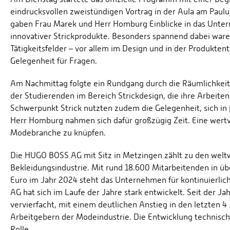
eindrucksvollen zweistündigen Vortrag in der Aula am Pau
gaben Frau Marek und Herr Homburg Einblicke in das Unter
innovativer Strickprodukte. Besonders spannend dabei waren 
Tätigkeitsfelder – vor allem im Design und in der Produkte
Gelegenheit für Fragen.
Am Nachmittag folgte ein Rundgang durch die Räumlichkei
der Studierenden im Bereich Strickdesign, die ihre Arbeite
Schwerpunkt Strick nutzten zudem die Gelegenheit, sich in
Herr Homburg nahmen sich dafür großzügig Zeit. Eine wertvo
Modebranche zu knüpfen.
Die HUGO BOSS AG mit Sitz in Metzingen zählt zu den we
Bekleidungsindustrie. Mit rund 18.600 Mitarbeitenden in ü
Euro im Jahr 2024 steht das Unternehmen für kontinuierli
AG hat sich im Laufe der Jahre stark entwickelt. Seit der 
vervierfacht, mit einem deutlichen Anstieg in den letzten
Arbeitgebern der Modeindustrie. Die Entwicklung technisch
Rolle.