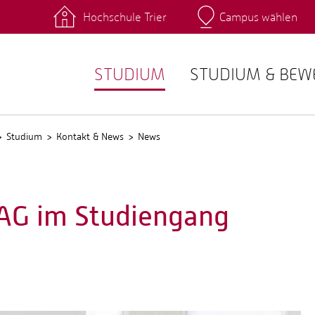
Hochschule Trier
Campus wählen
Hauptcamp
 Fachrichtungen
Intranet
angebote
Stud.IP
STUDIUM
STUDIUM & BE
Studium
Kontakt & News
News
AG im Studiengang