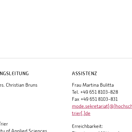
NGSLEITUNG
ASSISTENZ
es. Christian Bruns
Frau Martina Bulitta
Tel. +49 651 8103-828
Fax +49 651 8103-831
mode.sekretariat[@]hochsc
trier[.]de
rier
Erreichbarkeit:
ity of Applied Sciences