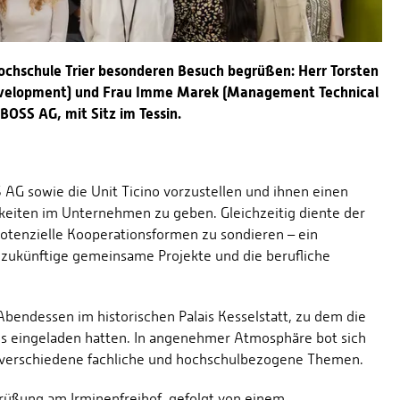
ochschule Trier besonderen Besuch begrüßen: Herr Torsten
Development) und Frau Imme Marek (Management Technical
OSS AG, mit Sitz im Tessin.
AG sowie die Unit Ticino vorzustellen und ihnen einen
chkeiten im Unternehmen zu geben. Gleichzeitig diente der
tenzielle Kooperationsformen zu sondieren – ein
r zukünftige gemeinsame Projekte und die berufliche
ndessen im historischen Palais Kesselstatt, zu dem die
lfes eingeladen hatten. In angenehmer Atmosphäre bot sich
verschiedene fachliche und hochschulbezogene Themen.
grüßung am Irminenfreihof, gefolgt von einem