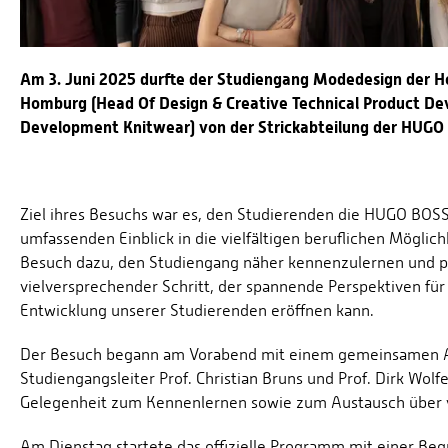
Am 3. Juni 2025 durfte der Studiengang Modedesign der H
Homburg (Head Of Design & Creative Technical Product 
Development Knitwear) von der Strickabteilung der HUGO B
Ziel ihres Besuchs war es, den Studierenden die HUGO BOSS 
umfassenden Einblick in die vielfältigen beruflichen Mögli
Besuch dazu, den Studiengang näher kennenzulernen und po
vielversprechender Schritt, der spannende Perspektiven fü
Entwicklung unserer Studierenden eröffnen kann.
Der Besuch begann am Vorabend mit einem gemeinsamen Abe
Studiengangsleiter Prof. Christian Bruns und Prof. Dirk Wo
Gelegenheit zum Kennenlernen sowie zum Austausch über 
Am Dienstag startete das offizielle Programm mit einer Be