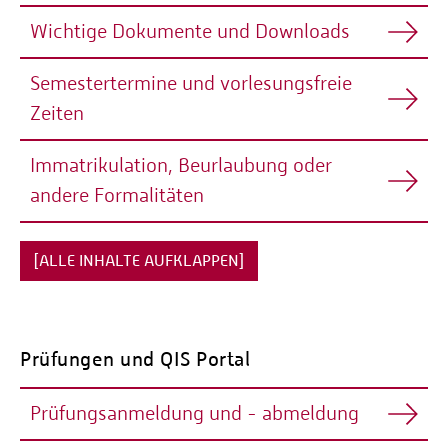
Wichtige Dokumente und Downloads
Semestertermine und vorlesungsfreie
Unter folgendem Link findest du alle wichtigen
Zeiten
Dokumente und Downloads:
http://orga.intermediadesign.de
Immatrikulation, Beurlaubung oder
Alle Semestertermine & vorlesungsfreien Zeiten:
andere Formalitäten
https://www.hochschule-
trier.de/hauptcampus/studium/informationen-
service/semestertermine/
Fragen zur Immatrikulation, Beurlaubung oder andere
[ALLE INHALTE AUFKLAPPEN]
Formalitäten:
https://www.hochschule-
trier.de/hauptcampus/studium/informationen-
service/studienservice/
Prüfungen und QIS Portal
Prüfungsanmeldung und - abmeldung