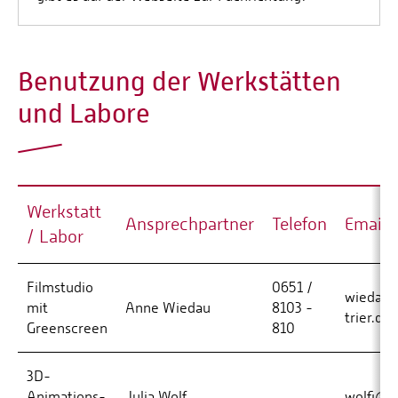
Benutzung der Werkstätten
und Labore
Werkstatt
Ansprechpartner
Telefon
Email
/ Labor
Filmstudio
0651 /
wiedaua
mit
Anne Wiedau
8103 -
trier.de
Greenscreen
810
3D-
Animations-
Julia Wolf
wolfj@h