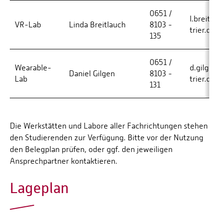
0651 /
l.breitl
VR-Lab
Linda Breitlauch
8103 -
trier.de
135
0651 /
Wearable-
d.gilgen
Daniel Gilgen
8103 -
Lab
trier.de
131
Die Werkstätten und Labore aller Fachrichtungen stehen
den Studierenden zur Verfügung. Bitte vor der Nutzung
den Belegplan prüfen, oder ggf. den jeweiligen
Ansprechpartner kontaktieren.
Lageplan