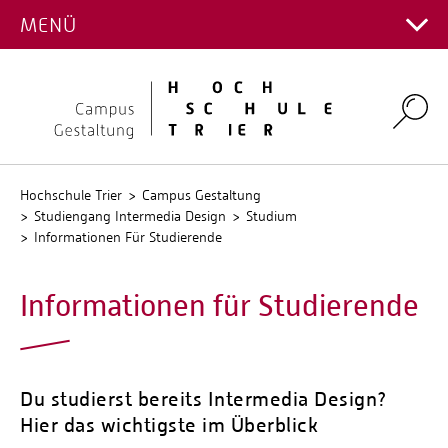
PROJEKTE
MENÜ
Hauptcampus
Kontakt Fachrichtungen
Campus Gestaltung
Intranet
Personalverzeichnis
Umwelt-Campus Birkenfeld
Search
Stellenangebote
Stud.IP
QIS
Hochschule Trier
Campus Gestaltung
Studiengang Intermedia Design
Studium
Informationen Für Studierende
Informationen für Studierende
Du studierst bereits Intermedia Design?
Hier das wichtigste im Überblick