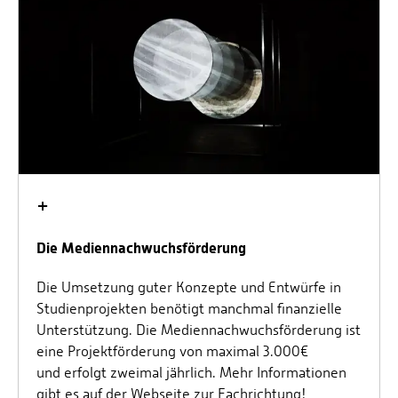
Vertragsbedingungen der einzelnen Studienkredite
können sehr unterschiedlich sein. Es gibt
Einschränkungen im Hinblick auf Alter,
Staatsangehörigkeit, Studienfächer etc. Der
bekannteste Studienkredit, wird von der KfW
angeboten:
KfW-Studienkredit
+
Die Mediennachwuchsförderung
Die Umsetzung guter Konzepte und Entwürfe in
Studienprojekten benötigt manchmal finanzielle
Unterstützung. Die Mediennachwuchsförderung ist
eine Projektförderung von maximal 3.000€
und erfolgt zweimal jährlich. Mehr Informationen
gibt es auf der Webseite zur Fachrichtung!