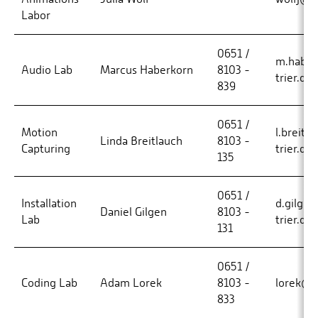
Labor
0651 /
m.haber
Audio Lab
Marcus Haberkorn
8103 -
trier.de
839
0651 /
Motion
l.breitl
Linda Breitlauch
8103 -
Capturing
trier.de
135
0651 /
Installation
d.gilgen
Daniel Gilgen
8103 -
Lab
trier.de
131
0651 /
Coding Lab
Adam Lorek
8103 -
lorek@h
833