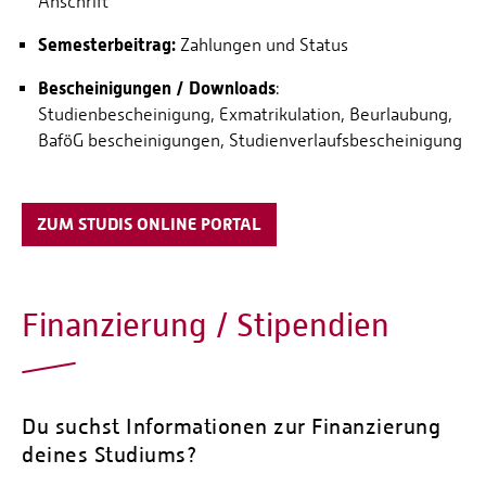
Anschrift
Berndt Werner
Studienservice angezeigt werden. Unter
folgendem
Semesterbeitrag:
Zahlungen und Status
Beschäftigter Akademisches Auslandsamt
Link
erhalten Sie weitere wichtige Informationen.
Bescheinigungen / Downloads
:
+49 651 8103-824
Studienbescheinigung, Exmatrikulation, Beurlaubung,
BaföG bescheinigungen, Studienverlaufsbescheinigung
Irminenfreihof | Gebäude Q | Raum 12
Weitere Ansprechpartner sind die Kollegen
ZUM STUDIS ONLINE PORTAL
des
https://www.hochschule-
trier.de/hochschule/organisation/serviceeinrichtungen/
Finanzierung / Stipendien
Du suchst Informationen zur Finanzierung
deines Studiums?