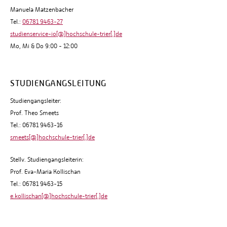
Manuela Matzenbacher
Tel.:
06781 9463-27
studienservice-io[@]hochschule-trier[.]de
Mo, Mi & Do 9:00 - 12:00
STUDIENGANGSLEITUNG
Studiengangsleiter:
Prof. Theo Smeets
Tel.: 06781 9463-16
smeets[@]hochschule-trier[.]de
Stellv. Studiengangsleiterin:
Prof. Eva-Maria Kollischan
Tel.: 06781 9463-15
e.kollischan[@]hochschule-trier[.]de