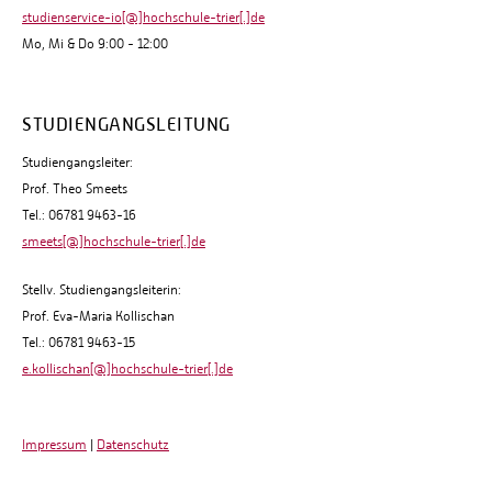
studienservice-io[@]hochschule-trier[.]de
Mo, Mi & Do 9:00 - 12:00
STUDIENGANGSLEITUNG
Studiengangsleiter:
Prof. Theo Smeets
Tel.: 06781 9463-16
smeets[@]hochschule-trier[.]de
Stellv. Studiengangsleiterin:
Prof. Eva-Maria Kollischan
Tel.: 06781 9463-15
e.kollischan[@]hochschule-trier[.]de
Impressum
|
Datenschutz