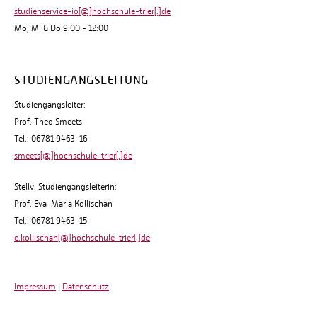
studienservice-io[@]hochschule-trier[.]de
Mo, Mi & Do 9:00 - 12:00
STUDIENGANGSLEITUNG
Studiengangsleiter:
Prof. Theo Smeets
Tel.: 06781 9463-16
smeets[@]hochschule-trier[.]de
Stellv. Studiengangsleiterin:
Prof. Eva-Maria Kollischan
Tel.: 06781 9463-15
e.kollischan[@]hochschule-trier[.]de
Impressum
|
Datenschutz