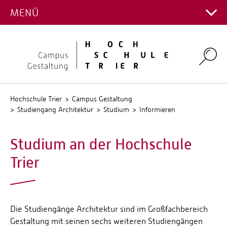
PROJEKTGALERIE
MENÜ
Hauptcampus
Kontakt Fachrichtungen
Campus Gestaltung
Intranet
Personalverzeichnis
Umwelt-Campus Birkenfeld
Search
Stellenangebote
Stud.IP
QIS
Hochschule Trier
Campus Gestaltung
Studiengang Architektur
Studium
Informieren
Studium an der Hochschule
Trier
Die Studiengänge Architektur sind im Großfachbereich
Gestaltung mit seinen sechs weiteren Studiengängen