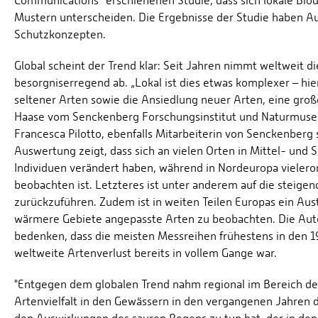
Communications“ erschienenen Studie, dass sich lokale Biodi
Mustern unterscheiden. Die Ergebnisse der Studie haben A
Schutzkonzepten.
Global scheint der Trend klar: Seit Jahren nimmt weltweit di
besorgniserregend ab. „Lokal ist dies etwas komplexer – hier
seltener Arten sowie die Ansiedlung neuer Arten, eine große 
Haase vom Senckenberg Forschungsinstitut und Naturmuseum
Francesca Pilotto, ebenfalls Mitarbeiterin von Senckenberg 
Auswertung zeigt, dass sich an vielen Orten in Mittel- und
Individuen verändert haben, während in Nordeuropa vielerort
beobachten ist. Letzteres ist unter anderem auf die steig
zurückzuführen. Zudem ist in weiten Teilen Europas ein Aus
wärmere Gebiete angepasste Arten zu beobachten. Die Auto
bedenken, dass die meisten Messreihen frühestens in den 1
weltweite Artenverlust bereits in vollem Gange war.
"Entgegen dem globalen Trend nahm regional im Bereich de
Artenvielfalt in den Gewässern in den vergangenen Jahren d