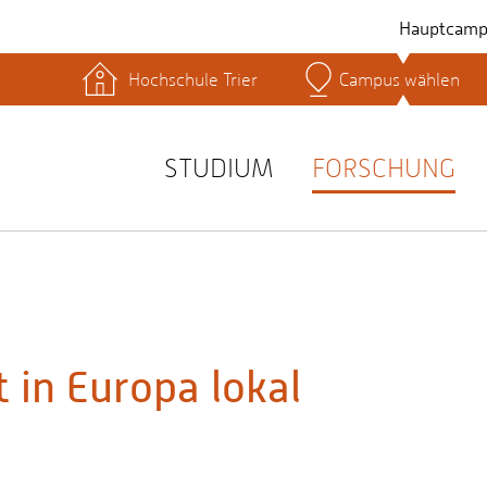
Hauptcamp
Hochschule Trier
Campus wählen
hek
Lernplattformen
Serviceeinrichtungen
s
Studienservice
STUDIUM
FORSCHUNG
t
t in Europa lokal