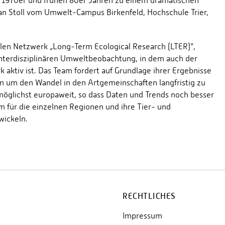
n 1970er und frühen 80er Jahren zu einem dramatischen
tefan Stoll vom Umwelt-Campus Birkenfeld, Hochschule Trier,
len Netzwerk „Long-Term Ecological Research (LTER)“,
interdisziplinären Umweltbeobachtung, in dem auch der
ktiv ist. Das Team fordert auf Grundlage ihrer Ergebnisse
 um den Wandel in den Artgemeinschaften langfristig zu
öglichst europaweit, so dass Daten und Trends noch besser
m für die einzelnen Regionen und ihre Tier- und
wickeln.
RECHTLICHES
Impressum