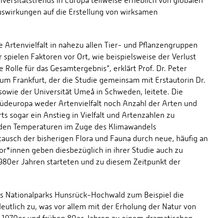
versitätstrends in Europa teilweise erheblich von globalen
uswirkungen auf die Erstellung von wirksamen
e Artenvielfalt in nahezu allen Tier- und Pflanzengruppen
 spielen Faktoren vor Ort, wie beispielsweise der Verlust
Rolle für das Gesamtergebnis“, erklärt Prof. Dr. Peter
 Frankfurt, der die Studie gemeinsam mit Erstautorin Dr.
sowie der Universität Umeå in Schweden, leitete. Die
 Südeuropa weder Artenvielfalt noch Anzahl der Arten und
s sogar ein Anstieg in Vielfalt und Artenzahlen zu
enden Temperaturen im Zuge des Klimawandels
tausch der bisherigen Flora und Fauna durch neue, häufig an
r*innen geben diesbezüglich in ihrer Studie auch zu
980er Jahren starteten und zu diesem Zeitpunkt der
s Nationalparks Hunsrück-Hochwald zum Beispiel die
eutlich zu, was vor allem mit der Erholung der Natur von