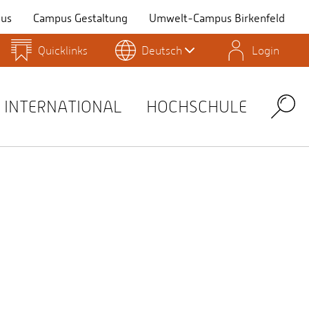
us
Campus Gestaltung
Umwelt-Campus Birkenfeld
Quicklinks
Deutsch
Login
Personensuche
Stellenangebote
Stud.IP
INTERNATIONAL
HOCHSCHULE
Search