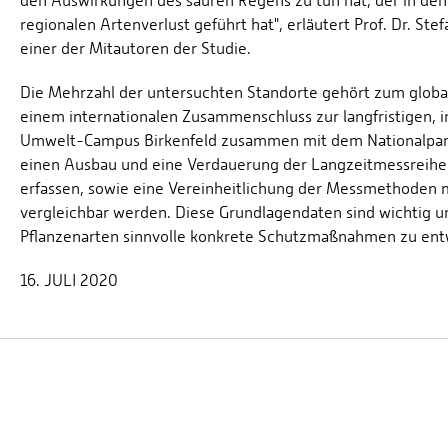
den Auswirkungen des sauren Regens zu tun hat, der in de
regionalen Artenverlust geführt hat", erläutert Prof. Dr. S
einer der Mitautoren der Studie.
Die Mehrzahl der untersuchten Standorte gehört zum globa
einem internationalen Zusammenschluss zur langfristigen, 
Umwelt-Campus Birkenfeld zusammen mit dem Nationalpark a
einen Ausbau und eine Verdauerung der Langzeitmessreihen
erfassen, sowie eine Vereinheitlichung der Messmethoden m
vergleichbar werden. Diese Grundlagendaten sind wichtig u
Pflanzenarten sinnvolle konkrete Schutzmaßnahmen zu ent
16. JULI 2020