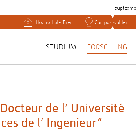
Hauptcamp
Hochschule Trier
Campus wählen
hek
Lernplattformen
Serviceeinrichtungen
s
Studienservice
STUDIUM
FORSCHUNG
t
Docteur de l‘ Université
es de l‘ Ingenieur“