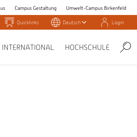
us
Campus Gestaltung
Umwelt-Campus Birkenfeld
Quicklinks
Deutsch
Login
Personensuche
Stellenangebote
Stud.IP
INTERNATIONAL
HOCHSCHULE
Search