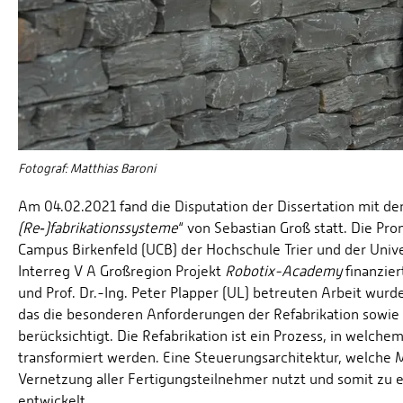
Fotograf: Matthias Baroni
Am 04.02.2021 fand die Disputation der Dissertation mit dem
(Re‑)fabrikationssysteme
“ von Sebastian Groß statt. Die P
Campus Birkenfeld (UCB) der Hochschule Trier und der Univ
Interreg V A Großregion Projekt
Robotix-Academy
finanzier
und Prof. Dr.-Ing. Peter Plapper (UL) betreuten Arbeit wur
das die besonderen Anforderungen der Refabrikation sowie d
berücksichtigt. Die Refabrikation ist ein Prozess, in welc
transformiert werden. Eine Steuerungsarchitektur, welche 
Vernetzung aller Fertigungsteilnehmer nutzt und somit zu 
entwickelt.