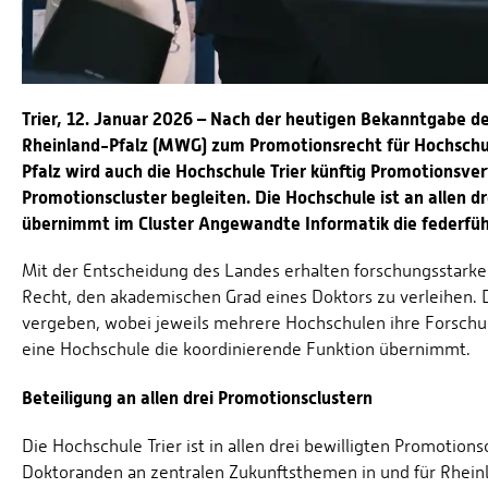
Trier, 12. Januar 2026 – Nach der heutigen Bekanntgabe d
Rheinland-Pfalz (MWG) zum Promotionsrecht für Hochschu
Pfalz wird auch die Hochschule Trier künftig Promotionsv
Promotionscluster begleiten. Die Hochschule ist an allen d
übernimmt im Cluster Angewandte Informatik die federfüh
Mit der Entscheidung des Landes erhalten forschungsstark
Recht, den akademischen Grad eines Doktors zu verleihen. D
vergeben, wobei jeweils mehrere Hochschulen ihre Forschun
eine Hochschule die koordinierende Funktion übernimmt.
Beteiligung an allen drei Promotionsclustern
Die Hochschule Trier ist in allen drei bewilligten Promotio
Doktoranden an zentralen Zukunftsthemen in und für Rheinl