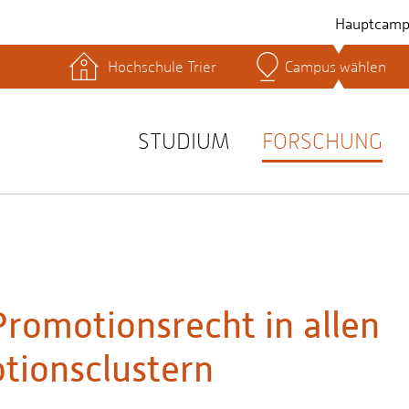
Hauptcamp
Hochschule Trier
Campus wählen
hek
Lernplattformen
Serviceeinrichtungen
s
Studienservice
STUDIUM
FORSCHUNG
t
Promotionsrecht in allen
tionsclustern