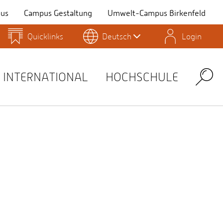
us
Campus Gestaltung
Umwelt-Campus Birkenfeld
Quicklinks
Deutsch
Login
Personensuche
Stellenangebote
Stud.IP
INTERNATIONAL
HOCHSCHULE
Search