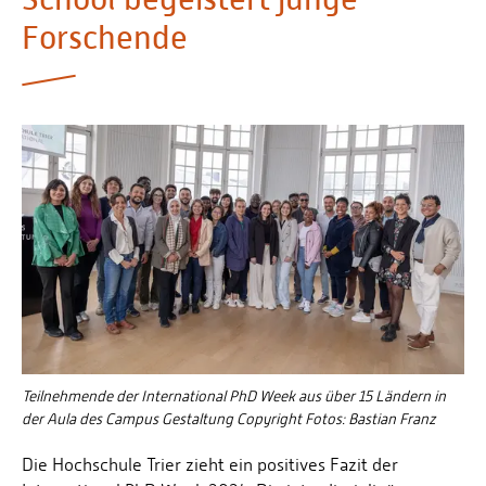
Personalvertretungen
Forschende
Schwerbehindertenvertretungen
Informationssicherheit
Personalentwicklung
Personensuche
Teilnehmende der International PhD Week aus über 15 Ländern in
der Aula des Campus Gestaltung Copyright Fotos: Bastian Franz
Die Hochschule Trier zieht ein positives Fazit der