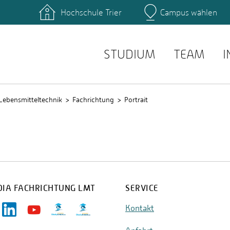
Hochschule Trier
Campus wählen
Hauptcamp
zentrum
Bibliothek
einrichtungen
Personensuche
service
E-Mail Suche
STUDIUM
TEAM
I
Lebensmitteltechnik
Fachrichtung
Portrait
DIA FACHRICHTUNG LMT
SERVICE
Kontakt