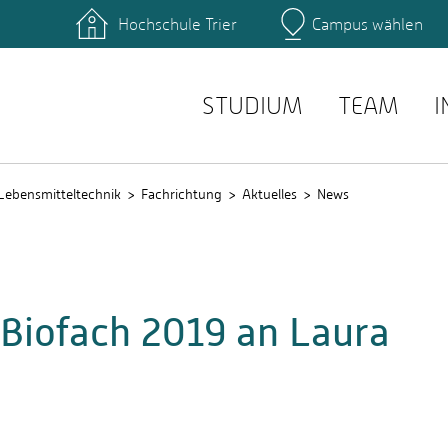
Hochschule Trier
Campus wählen
Hauptcamp
zentrum
Bibliothek
einrichtungen
Personensuche
service
E-Mail Suche
STUDIUM
TEAM
I
Lebensmitteltechnik
Fachrichtung
Aktuelles
News
 Biofach 2019 an Laura