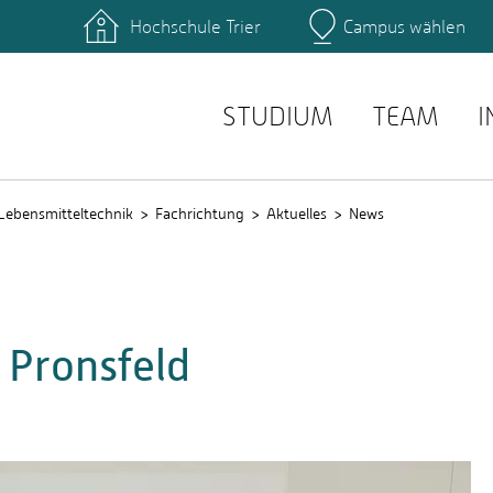
Hochschule Trier
Campus wählen
Hauptcamp
zentrum
Bibliothek
einrichtungen
Personensuche
service
E-Mail Suche
STUDIUM
TEAM
I
Lebensmitteltechnik
Fachrichtung
Aktuelles
News
 Pronsfeld