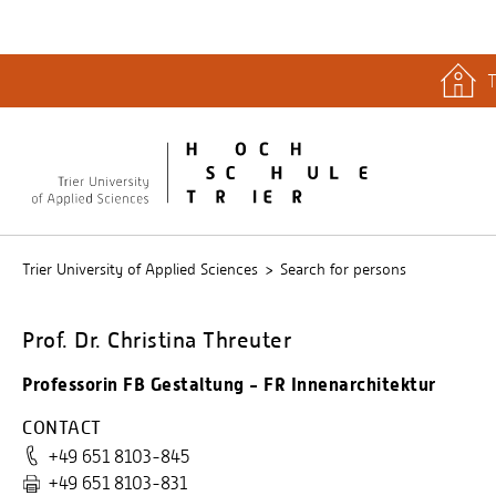
T
quicklinks
Libary
Stud.IP
Trier University of Applied Sciences
Search for persons
Prof. Dr. Christina Threuter
Professorin FB Gestaltung - FR Innenarchitektur
CONTACT
+49 651 8103-845
+49 651 8103-831