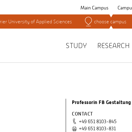
Main Campus
Campus
rier University of Applied Sciences
choose campus
Search for persons
STUDY
RESEARCH
Professorin FB Gestaltun
CONTACT
+49 651 8103-845
+49 651 8103-831