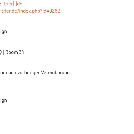
-trier[.]de
trier.de/index.php?id=9282
ign
 Q | Room 34
ur nach vorheriger Vereinbarung
ign