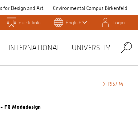
 for Design and Art
Environmental Campus Birkenfeld
quick links
English
Login
QIS
INTERNATIONAL
UNIVERSITY
Search
RIS/IM
g - FR Modedesign