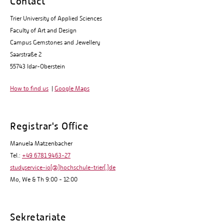
Contact
Trier University of Applied Sciences
Faculty of Art and Design
Campus Gemstones and Jewellery
Saarstraße 2
55743 Idar-Oberstein
How to find us
|
Google Maps
Registrar's Office
Manuela Matzenbacher
Tel.:
+49 6781 9463-27
studyservice-io[@]hochschule-trier[.]de
Mo, We & Th 9:00 - 12:00
Sekretariate